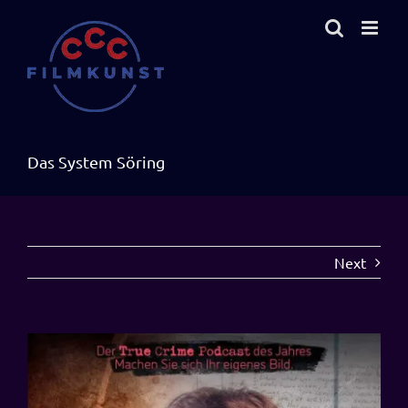
Zum
Inhalt
springen
Das System Söring
Next
View
Larger
Image