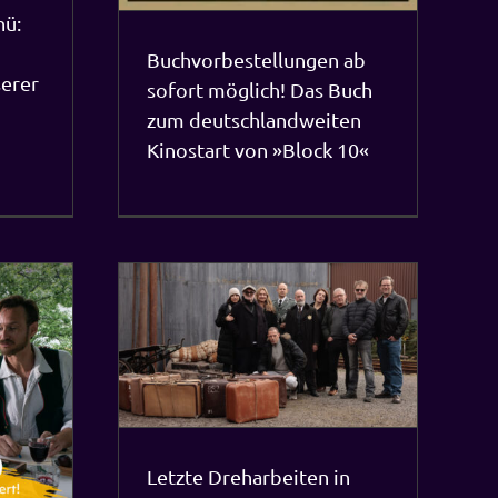
nü:
Buchvorbestellungen ab
serer
sofort möglich! Das Buch
zum deutschlandweiten
Kinostart von »Block 10«
 Bochum: Block
 im packenden
Überleben in
z
Letzte Dreharbeiten in