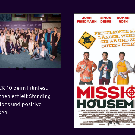
Unter Goodies im Menü: Mission
Buchvorbestellunge
Housemen 6 Folgen wieder auf
möglich! Das B
unserer Homepage…..
deutschlandweiten K
Aktuelles
K 10 beim Filmfest
»Block 10
Aktuelles
hen erhielt Standing
ions und positive
tiken……….