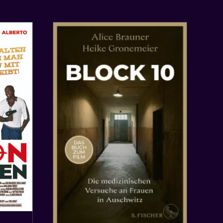
n ab sofort
uch zum
inostart von
«