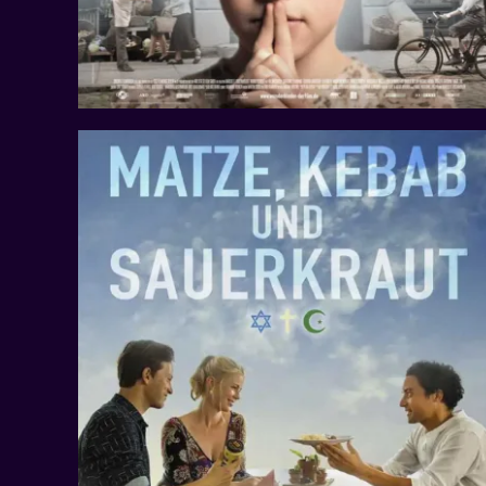
CRESCENDO #makemusicnotwar
Projekte