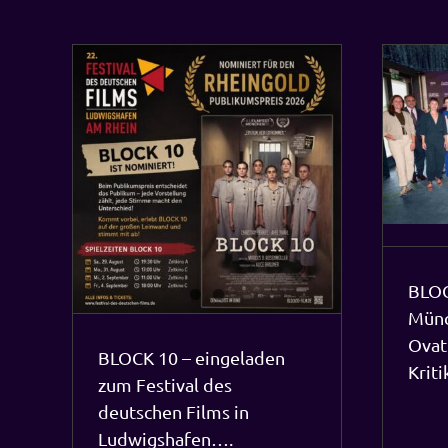
BLOCK 10 beim Filmfest München
erhielt Standing Ovations und
positive Kritiken……….
Festival
Aktuelles
n
BLOC
Münc
Ovat
BLOCK 10 – eingeladen
Kri
zum Festival des
deutschen Films in
Ludwigshafen….