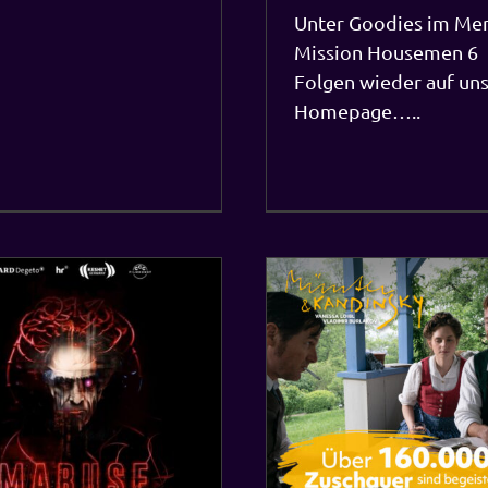
Unter Goodies im Me
Mission Housemen 6
Folgen wieder auf un
Homepage…..
Letzte Dreharbeiten in
10“ – Christian Berkel
Drama um Moral und 
Über 160.000 Zuschauer sind von
Auschwit
MÜNTER & KANDINSKY begeistert.
Aktuelles
Weiterhin in ausgewählten
Kinos…..und als DVD, BLURAY und
VOD erhältlich
Aktuelles