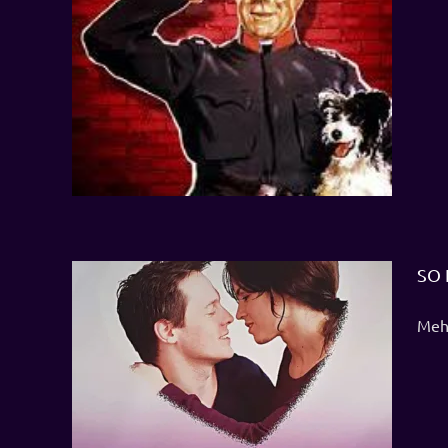
R, am
:25 Uhr
SO 
Mehr
tag, den