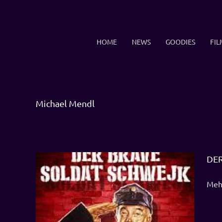
Zum
Inhalt
springen
HOME
NEWS
GOODIES
FIL
Michael Mendl
DER
Mehr