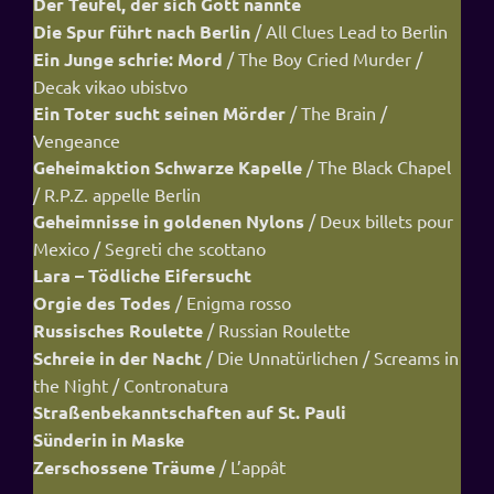
Der Teufel, der sich Gott nannte
Die Spur führt nach Berlin
/ All Clues Lead to Berlin
Ein Junge schrie: Mord
/ The Boy Cried Murder /
Decak vikao ubistvo
Ein Toter sucht seinen Mörder
/ The Brain /
Vengeance
Geheimaktion Schwarze Kapelle
/ The Black Chapel
/ R.P.Z. appelle Berlin
Geheimnisse in goldenen Nylons
/ Deux billets pour
Mexico / Segreti che scottano
Lara – Tödliche Eifersucht
Orgie des Todes
/ Enigma rosso
Russisches Roulette
/ Russian Roulette
Schreie in der Nacht
/ Die Unnatürlichen / Screams in
the Night / Contronatura
Straßenbekanntschaften auf St. Pauli
Sünderin in Maske
Zerschossene Träume
/ L’appât