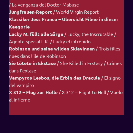
/ La venganza del Doctor Mabuse
Jungfrauen-Report
/ World Virgin Report
Klassiker Jess Franco – Übersicht Filme in dieser
Kaegorie
Lucky M. füllt alle Särge
/ Lucky, the Inscrutable /
Agente special L.K. / Lucky el intrépido
Robinson und seine wilden Sklavinnen
/ Trois filles
nues dans l‘île de Robinson
Sie tötete in Ekstase
/ She Killed in Ecstasy / Crimes
dans l‘extase
Vampyros Lesbos, die Erbin des Dracula
/ El signo
del vampiro
X 312 – Flug zur Hölle
/ X 312 – Flight to Hell / Vuelo
al infierno