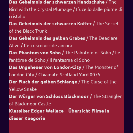
Das Geheimnis der schwarzen Handschuhe
/ The
Bird with the Crystal Plumage / L’ucello dalle piume di
cristallo
Das Geheimnis der schwarzen Koffer
/ The Secret
of the Black Trunk
Das Geheimnis des gelben Grabes
/ The Dead are
Alive / L’etrusco uccide ancora
Das Phantom von Soho
/ The Pahntom of Soho / Le
fantôme de Soho / Il fantasma di Soho
Das Ungeheuer von London-City
/ The Monster of
London City / Chiamate Scotland Yard 0075
Der Fluch der gelben Schlange
/ The Curse of the
Yellow Snake
Der Würger von Schloss Blackmoor
/ The Strangler
of Blackmoor Castle
Klassiker Edgar Wallace – Übersicht Filme in
dieser Kaegorie