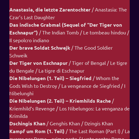
Anastasia, die letzte Zarentochter
/ Anastasia: The
Czar’s Last Daughter
Das indische Grabmal (Sequel of “Der Tiger von
Eschnapur“)
/ The Indian Tomb / Le tombeau hindou /
Il sepolcro indiano
Der brave Soldat Schwejk
/ The Good Soldier
Schweik
Der Tiger von Eschnapur
/ Tiger of Bengal / Le tigre
du Bengale / La tigre di Eschnapur
Die Nibelungen (1. Teil) – Siegfried
/ Whom the
Gods Wish to Destroy / La vengeance de Siegfried / I
Nibelunghi
Die Nibelungen (2. Teil) – Kriemhilds Rache
/
Kriemhild‘s Revenge / Los Nibelungos: La venganza de
Krimilda
Dschingis Khan
/ Genghis Khan / Dzingis Khan
Kampf um Rom (1. Teil)
/ The Last Roman (Part I) / La
guerra per Roma – prima parte / Lupta pentru Roma